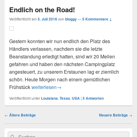
Endlich on the Road!
Veröffentlicht am
5. Juli 2016
von
bloggy
—
5 Kommentare ↓
Gestern konnten wir nun endlich den Platz des
Händlers verlassen, nachdem sie die letzte
Beanstandung erledigt hatten, sind wir 20 Meilen
gefahren und haben den nächsten Campingplatz
angesteuert, zu unserem Erstaunen lag er ziemlich
schön. Heute Morgen nach einem gemütlichen
Endlich on the Road!
Frühstück
weiterlesen
→
Veröffentlicht unter
Louisiana
,
Texas
,
USA
|
5
Antworten
Beitragsnavigation
←
Ältere Beiträge
Neuere Beiträge
→
Primärer
Suchen
Suchen
Seitenleisten-