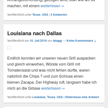
Unser Dinghy
machen, mit einem
weiterlesen
→
Veröffentlicht unter
Texas
,
USA
|
4
Antworten
Louisiana nach Dallas
Veröffentlicht am
10. Juli 2016
von
bloggy
—
Keine Kommentare ↓
Endlich konnten wir unseren neuen Grill auspacken
und gleich einweihen, Würste vom Grill mit
Tomatensalat und was nicht fehlen durfte, waren
natürlich die Chips ? und zum Schluss einen
kleinen Zacapa. Der Highway ruft, langsam habe ich
Louisiana nach Dallas
mich an die Grösse
weiterlesen
→
Veröffentlicht unter
Louisiana
,
Texas
,
USA
|
Hinterlasse eine Antwort