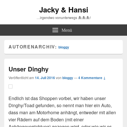
Jacky & Hansi
…irgendwo vonunterwegs 🏝🏝🏝!
Menü
AUTORENARCHIV:
bloggy
Unser Dinghy
Veröffentlicht am
14. Juli 2016
von
bloggy
—
4 Kommentare ↓
Endlich ist das Shoppen vorbei, wir haben unser
Dinghy/Toad gefunden, so nennt man hier ein Auto,
dass man am Motorhome anhängt, entweder mit allen
vier Rädern auf dem Boden (mit einer
Anhängevorrichtung) gezogen wird, oder wie wir es