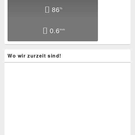
86
%
0.6
mm
Wo wir zurzeit sind!