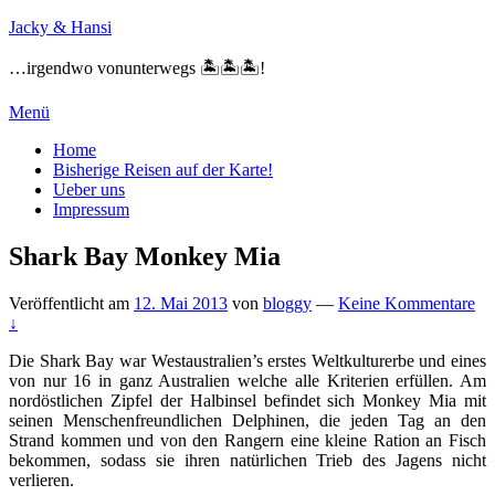
Zum
Jacky & Hansi
Inhalt
springen
…irgendwo vonunterwegs 🏝🏝🏝!
Menü
Primäres
Home
Bisherige Reisen auf der Karte!
Menü
Ueber uns
Impressum
Shark Bay Monkey Mia
Veröffentlicht am
12. Mai 2013
von
bloggy
—
Keine Kommentare
↓
Die Shark Bay war Westaustralien’s erstes Weltkulturerbe und eines
von nur 16 in ganz Australien welche alle Kriterien erfüllen. Am
nordöstlichen Zipfel der Halbinsel befindet sich Monkey Mia mit
seinen Menschenfreundlichen Delphinen, die jeden Tag an den
Strand kommen und von den Rangern eine kleine Ration an Fisch
bekommen, sodass sie ihren natürlichen Trieb des Jagens nicht
verlieren.