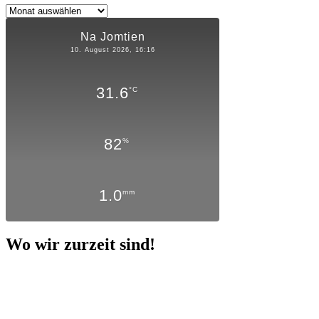
Archiv
Na Jomtien
10. August 2026, 16:16
31.6
°C
82
%
1.0
mm
Wo wir zurzeit sind!