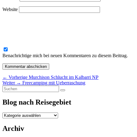
Website
Benachrichtige mich bei neuen Kommentaren zu diesem Beitrag.
Beitragsnavigation
Vorheriger
←
Vorherige
Murchison Schlucht im Kalbarri NP
Nächster
Beitrag:
Weiter
→
Freecamping mit Ueberraschung
Primärer
Suchen
Beitrag:
Suchen
nach:
Seitenleisten-
Blog nach Reisegebiet
Widgetbereich
Blog
nach
Reisegebiet
Archiv