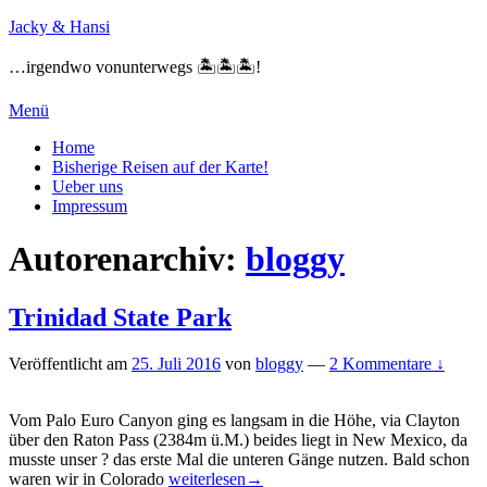
Zum
Jacky & Hansi
Inhalt
springen
…irgendwo vonunterwegs 🏝🏝🏝!
Menü
Primäres
Home
Bisherige Reisen auf der Karte!
Menü
Ueber uns
Impressum
Autorenarchiv:
bloggy
Trinidad State Park
Veröffentlicht am
25. Juli 2016
von
bloggy
—
2 Kommentare ↓
Vom Palo Euro Canyon ging es langsam in die Höhe, via Clayton
über den Raton Pass (2384m ü.M.) beides liegt in New Mexico, da
musste unser ? das erste Mal die unteren Gänge nutzen. Bald schon
Trinidad
waren wir in Colorado
weiterlesen
→