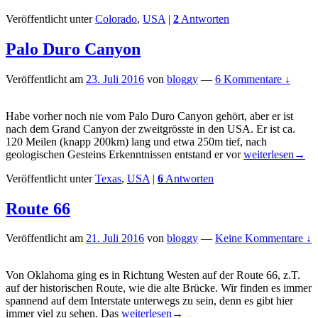
State
Veröffentlicht unter
Colorado
,
USA
|
2
Antworten
Park
Palo Duro Canyon
Veröffentlicht am
23. Juli 2016
von
bloggy
—
6 Kommentare ↓
Habe vorher noch nie vom Palo Duro Canyon gehört, aber er ist
nach dem Grand Canyon der zweitgrösste in den USA. Er ist ca.
120 Meilen (knapp 200km) lang und etwa 250m tief, nach
Palo
geologischen Gesteins Erkenntnissen entstand er vor
weiterlesen
→
Duro
Veröffentlicht unter
Texas
,
USA
|
6
Antworten
Canyon
Route 66
Veröffentlicht am
21. Juli 2016
von
bloggy
—
Keine Kommentare ↓
Von Oklahoma ging es in Richtung Westen auf der Route 66, z.T.
auf der historischen Route, wie die alte Brücke. Wir finden es immer
spannend auf dem Interstate unterwegs zu sein, denn es gibt hier
Route
immer viel zu sehen. Das
weiterlesen
→