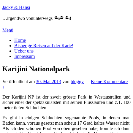
Zum
Jacky & Hansi
Inhalt
springen
…irgendwo vonunterwegs 🏝🏝🏝!
Menü
Primäres
Home
Bisherige Reisen auf der Karte!
Menü
Ueber uns
Impressum
Karijini Nationalpark
Veröffentlicht am
30. Mai 2013
von
bloggy
—
Keine Kommentare
↓
Der Karijini NP ist der zweit grösste Park in Westaustralien und
sicher einer der spektakulärsten mit seinen Flussläufen und z.T. 100
meter tiefen Schluchten.
Es gibt in einigen Schluchten sogenannte Pools, in denen man
Baden kann, voraus gesetzt man scheut 17 Grad kaltes Wasser nicht.
Als ich den schönen Pool von oben gesehen habe, konnte ich dann