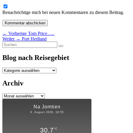
Benachrichtige mich bei neuen Kommentaren zu diesem Beitrag.
Beitragsnavigation
Vorheriger
←
Vorherige
Tom Price…..
Nächster
Beitrag:
Weiter
→
Port Hedland
Primärer
Suchen
Beitrag:
Suchen
nach:
Seitenleisten-
Blog nach Reisegebiet
Widgetbereich
Blog
nach
Reisegebiet
Archiv
Archiv
Na Jomtien
9. August 2026, 18:55
30.7
°C