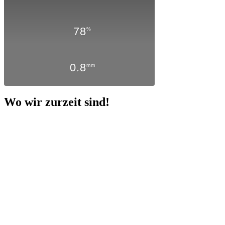
78
%
0.8
mm
Wo wir zurzeit sind!