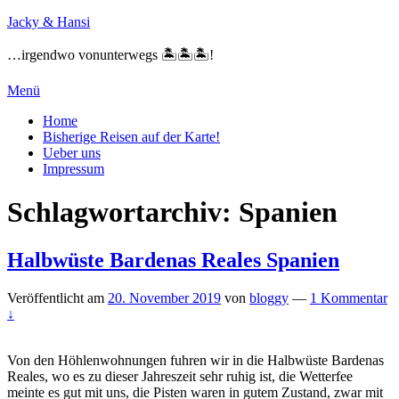
Zum
Jacky & Hansi
Inhalt
springen
…irgendwo vonunterwegs 🏝🏝🏝!
Menü
Primäres
Home
Bisherige Reisen auf der Karte!
Menü
Ueber uns
Impressum
Schlagwortarchiv:
Spanien
Halbwüste Bardenas Reales Spanien
Veröffentlicht am
20. November 2019
von
bloggy
—
1 Kommentar
↓
Von den Höhlenwohnungen fuhren wir in die Halbwüste Bardenas
Reales, wo es zu dieser Jahreszeit sehr ruhig ist, die Wetterfee
meinte es gut mit uns, die Pisten waren in gutem Zustand, zwar mit