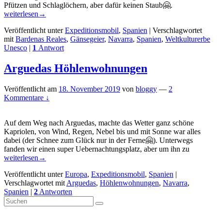
Halbwüste
Pfützen und Schlaglöchern, aber dafür keinen Staub🤗.
Bardenas
weiterlesen
→
Reales
Veröffentlicht unter
Expeditionsmobil
,
Spanien
|
Verschlagwortet
Spanien
mit
Bardenas Reales
,
Gänsegeier
,
Navarra
,
Spanien
,
Weltkulturerbe
Unesco
|
1
Antwort
Arguedas Höhlenwohnungen
Veröffentlicht am
18. November 2019
von
bloggy
—
2
Kommentare ↓
Auf dem Weg nach Arguedas, machte das Wetter ganz schöne
Kapriolen, von Wind, Regen, Nebel bis und mit Sonne war alles
dabei (der Schnee zum Glück nur in der Ferne🤗). Unterwegs
Argueda
fanden wir einen super Uebernachtungsplatz, aber um ihn zu
Höhlenw
weiterlesen
→
Veröffentlicht unter
Europa
,
Expeditionsmobil
,
Spanien
|
Verschlagwortet mit
Arguedas
,
Höhlenwohnungen
,
Navarra
,
Spanien
|
2
Antworten
Primärer
Suchen
Suchen
nach:
Seitenleisten-