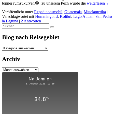
Extreme
tonner rumzukurven😂, zu unserem Pech wurde die
weiterlesen
→
Anfahrt
Veröffentlicht unter
Expeditionsmobil
,
Guatemala
,
Mittelamerika
|
😱
Verschlagwortet mit
Hummingbird
,
Kolibri
,
Lago Atitlan
,
San Pedro
zum
la Laguna
|
2
Antworten
Lago
Primärer
Suchen
Atitlan
Suchen
nach:
Seitenleisten-
Blog nach Reisegebiet
Widgetbereich
Blog
nach
Reisegebiet
Archiv
Archiv
Na Jomtien
8. August 2026, 13:56
34.8
°C