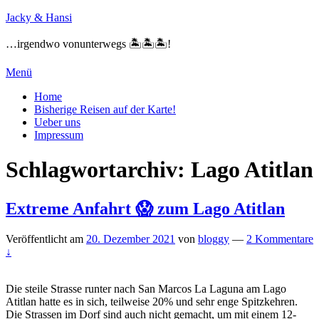
Zum
Jacky & Hansi
Inhalt
springen
…irgendwo vonunterwegs 🏝🏝🏝!
Menü
Primäres
Home
Bisherige Reisen auf der Karte!
Menü
Ueber uns
Impressum
Schlagwortarchiv:
Lago Atitlan
Extreme Anfahrt 😱 zum Lago Atitlan
Veröffentlicht am
20. Dezember 2021
von
bloggy
—
2 Kommentare
↓
Die steile Strasse runter nach San Marcos La Laguna am Lago
Atitlan hatte es in sich, teilweise 20% und sehr enge Spitzkehren.
Die Strassen im Dorf sind auch nicht gemacht, um mit einem 12-