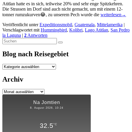
Atitlan hatte es in sich, teilweise 20% und sehr enge Spitzkehren.
Die Strassen im Dorf sind auch nicht gemacht, um mit einem 12-
Extreme
tonner rumzukurven😂, zu unserem Pech wurde die
weiterlesen
→
Anfahrt
Veröffentlicht unter
Expeditionsmobil
,
Guatemala
,
Mittelamerika
|
😱
Verschlagwortet mit
Hummingbird
,
Kolibri
,
Lago Atitlan
,
San Pedro
zum
la Laguna
|
2
Antworten
Lago
Primärer
Suchen
Atitlan
Suchen
nach:
Seitenleisten-
Blog nach Reisegebiet
Widgetbereich
Blog
nach
Reisegebiet
Archiv
Archiv
Na Jomtien
8. August 2026, 10:24
32.5
°C