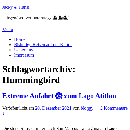
Zum
Jacky & Hansi
Inhalt
springen
…irgendwo vonunterwegs 🏝🏝🏝!
Menü
Primäres
Home
Bisherige Reisen auf der Karte!
Menü
Ueber uns
Impressum
Schlagwortarchiv:
Hummingbird
Extreme Anfahrt 😱 zum Lago Atitlan
Veröffentlicht am
20. Dezember 2021
von
bloggy
—
2 Kommentare
↓
Die steile Strasse runter nach San Marcos La Laguna am Lago