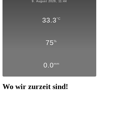
9. August 2026, 11:44
33.3
°C
75
%
0.0
mm
Wo wir zurzeit sind!