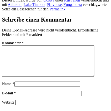
Dieser Eintrag wurde von
bloggy
unter
Australien
veröffentlicht und
mit
Atherton
,
Lake Tinaroo
,
Platypuse
,
Yungaburra
verschlagwortet.
Setze ein Lesezeichen für den
Permalink
.
Schreibe einen Kommentar
Deine E-Mail-Adresse wird nicht veröffentlicht.
Erforderliche
Felder sind mit
*
markiert
Kommentar
*
Name
*
E-Mail
*
Website