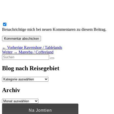
Benachrichtige mich bei neuen Kommentaren zu diesem Beitrag.
Beitragsnavigation
Vorheriger
←
Vorherige
Ravenshoe / Tablelands
Nächster
Beitrag:
Weiter
→
Mareeba / Coffeeland
Primärer
Suchen
Beitrag:
Suchen
nach:
Seitenleisten-
Blog nach Reisegebiet
Widgetbereich
Blog
nach
Reisegebiet
Archiv
Archiv
Na Jomtien