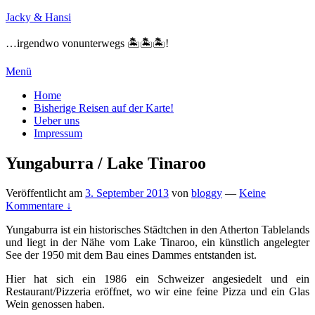
Zum
Jacky & Hansi
Inhalt
springen
…irgendwo vonunterwegs 🏝🏝🏝!
Menü
Primäres
Home
Bisherige Reisen auf der Karte!
Menü
Ueber uns
Impressum
Yungaburra / Lake Tinaroo
Veröffentlicht am
3. September 2013
von
bloggy
—
Keine
Kommentare ↓
Yungaburra ist ein historisches Städtchen in den Atherton Tablelands
und liegt in der Nähe vom Lake Tinaroo, ein künstlich angelegter
See der 1950 mit dem Bau eines Dammes entstanden ist.
Hier hat sich ein 1986 ein Schweizer angesiedelt und ein
Restaurant/Pizzeria eröffnet, wo wir eine feine Pizza und ein Glas
Wein genossen haben.