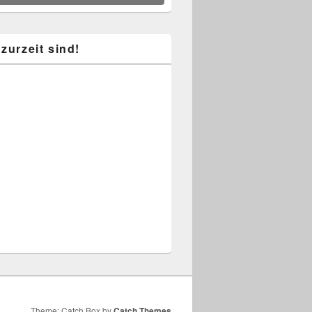
zurzeit sind!
Theme: Catch Box by
Catch Themes