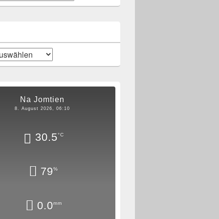
t
Na Jomtien
8. August 2026, 06:10
30.5
°C
79
%
0.0
mm