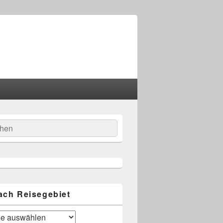
hen
-
ch
ach Reisegebiet