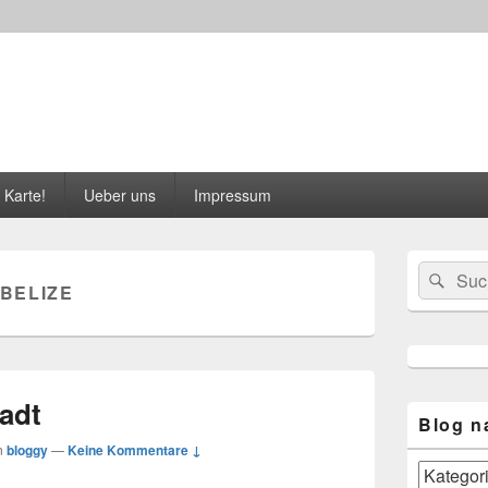
 Karte!
Ueber uns
Impressum
Primärer
Suchen
Suc
Seitenleisten
BELIZE
nach:
Widgetberei
tadt
Blog n
n
bloggy
—
Keine Kommentare ↓
Blog