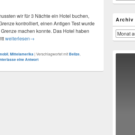
nach
Reisegebie
ussten wir für 3 Nächte ein Hotel buchen,
Archiv
renze kontrolliert, einen Antigen Test wurde
r Grenze machen konnte. Das Hotel haben
Archiv
Belize, Natur & Stadt
itt
weiterlesen
→
mobil
,
Mittelamerika
|
Verschlagwortet mit
Belize
,
nterlasse eine Antwort