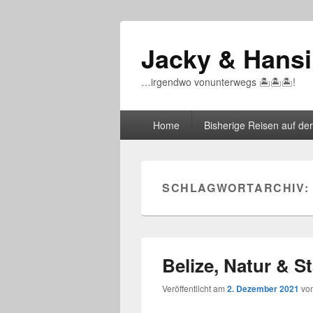
Jacky & Hansi
…irgendwo vonunterwegs 🏝🏝🏝!
Primäres
Home
Bisherige Reisen auf der
Menü
SCHLAGWORTARCHIV:
Belize, Natur & S
Veröffentlicht am
2. Dezember 2021
vo