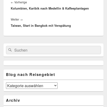
Vorheriger
←
Vorherige
Kolumbien, Karibik nach Medellin & Kaffeeplantagen
Beitrag:
Nächster
Weiter
→
Taiwan, Start in Bangkok mit Verspätung
Beitrag:
Primärer
Suchen
Suchen
Seitenleisten-
nach:
Widgetbereich
Blog nach Reisegebiet
Blog
nach
Reisegebiet
Archiv