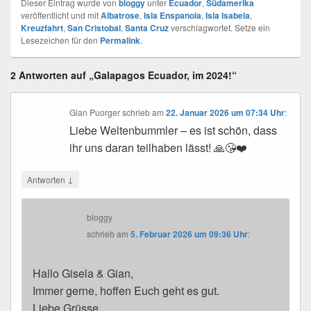
Dieser Eintrag wurde von
bloggy
unter
Ecuador
,
Südamerika
veröffentlicht und mit
Albatrose
,
Isla Enspanola
,
Isla Isabela
,
Kreuzfahrt
,
San Cristobal
,
Santa Cruz
verschlagwortet. Setze ein
Lesezeichen für den
Permalink
.
2 Antworten auf „Galapagos Ecuador, im 2024!“
Gian Puorger
schrieb
am
22. Januar 2026 um 07:34 Uhr
:
Liebe Weltenbummler – es ist schön, dass
ihr uns daran teilhaben lässt! 🙏😘❤️
↓
Antworten
bloggy
schrieb
am
5. Februar 2026 um 09:36 Uhr
:
Hallo Gisela & Gian,
Immer gerne, hoffen Euch geht es gut.
Liebe Grüsse