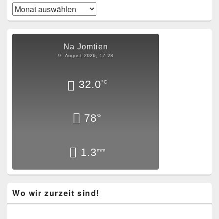
Archiv
Na Jomtien
9. August 2026, 17:23
32.0
°C
78
%
1.3
mm
Wo wir zurzeit sind!