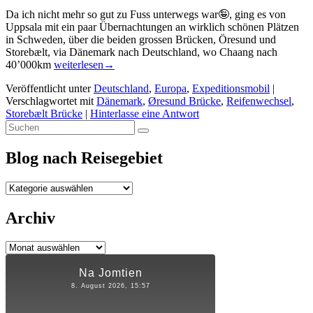
Da ich nicht mehr so gut zu Fuss unterwegs war🤪, ging es von
Uppsala mit ein paar Übernachtungen an wirklich schönen Plätzen
in Schweden, über die beiden grossen Brücken, Öresund und
Storebælt, via Dänemark nach Deutschland, wo Chaang nach
Von
40’000km
weiterlesen
→
Schweden
Veröffentlicht unter
Deutschland
,
Europa
,
Expeditionsmobil
|
mit
Verschlagwortet mit
Dänemark
,
Øresund Brücke
,
Reifenwechsel
,
Reifenwechselstopp,
Storebælt Brücke
|
Hinterlasse eine Antwort
Richtung
Primärer
Suchen
Süden!
Suchen
nach:
Seitenleisten-
Blog nach Reisegebiet
Widgetbereich
Blog
nach
Reisegebiet
Archiv
Archiv
Na Jomtien
8. August 2026, 15:57