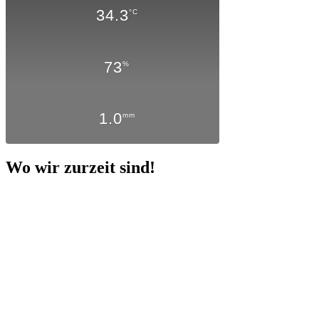
34.3
°C
73
%
1.0
mm
Wo wir zurzeit sind!