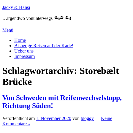
Zum
Jacky & Hansi
Inhalt
springen
…irgendwo vonunterwegs 🏝🏝🏝!
Menü
Primäres
Home
Bisherige Reisen auf der Karte!
Menü
Ueber uns
Impressum
Schlagwortarchiv:
Storebælt
Brücke
Von Schweden mit Reifenwechselstopp,
Richtung Süden!
Veröffentlicht am
1. November 2020
von
bloggy
—
Keine
Kommentare ↓