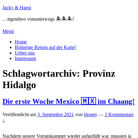
Zum
Jacky & Hansi
Inhalt
springen
…irgendwo vonunterwegs 🏝🏝🏝!
Menü
Primäres
Home
Bisherige Reisen auf der Karte!
Menü
Ueber uns
Impressum
Schlagwortarchiv:
Provinz
Hidalgo
Die erste Woche Mexico 🇲🇽 im Chaang!
Veröffentlicht am
3. September 2021
von
bloggy
—
2 Kommentare
↓
Nachdem unsere Vorratskammer wieder aufgefüllt war, mussten ja