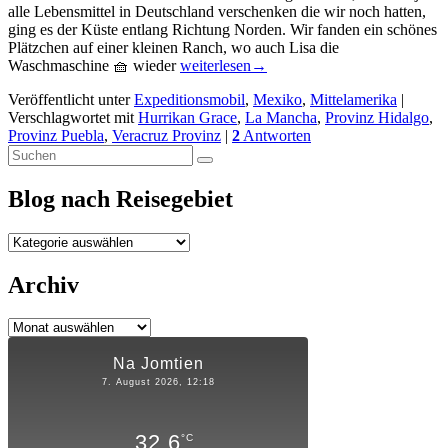
alle Lebensmittel in Deutschland verschenken die wir noch hatten,
ging es der Küste entlang Richtung Norden. Wir fanden ein schönes
Plätzchen auf einer kleinen Ranch, wo auch Lisa die
Die
Waschmaschine 🧺 wieder
weiterlesen
→
erste
Veröffentlicht unter
Expeditionsmobil
,
Mexiko
,
Mittelamerika
|
Woche
Verschlagwortet mit
Hurrikan Grace
,
La Mancha
,
Provinz Hidalgo
,
Mexico
Provinz Puebla
,
Veracruz Provinz
|
2
Antworten
🇲🇽
Primärer
Suchen
im
Suchen
nach:
Chaang!
Seitenleisten-
Blog nach Reisegebiet
Widgetbereich
Blog
nach
Reisegebiet
Archiv
Archiv
Na Jomtien
7. August 2026, 12:18
32.6
°C