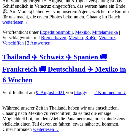
Am Sonntagmorgen 15. August, mit 5 Tagen Verspätung ist das
Schiff endlich in Veracruz eingetroffen, das warten hatte ein Ende
🤗. Am Montag haben wir von unserem Agent, welcher die Einfuhr
Yupiee
für uns macht, die ersten Photos bekommen, Chaang im Bauch
Chaan
weiterlesen
→
ist
Veröffentlicht unter
Expeditionsmobil
,
Mexiko
,
Mittelamerika
|
angek
Verschlagwortet mit
Bremerhaven
,
Mexico
,
RoRo
,
Veracruz
,
viva
Verschiffen
|
2
Antworten
Mexic
🇲🇽!
Thailand ✈️ Schweiz ✈️ Spanien 🚚
Frankreich 🚚 Deutschland ✈️ Mexiko in
6 Wochen
Veröffentlicht am
9. August 2021
von
bloggy
—
2 Kommentare ↓
Während unserer Zeit in Thailand, haben wir uns entschieden,
Chaang nach Mexiko zu verschiffen, da es fast die einzige
Möglichkeit bot, um dem Ziel die Panamericana, oder mindestens
vielleicht einen Teil davon zu fahren, etwas näher zu kommen.
Thailand
Unter normalen
weiterlesen
→