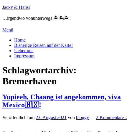
Zum
Jacky & Hansi
Inhalt
springen
…irgendwo vonunterwegs 🏝🏝🏝!
Menü
Primäres
Home
Bisherige Reisen auf der Karte!
Menü
Ueber uns
Impressum
Schlagwortarchiv:
Bremerhaven
Yupieeh, Chaang ist angekommen, viva
Mexico🇲🇽!
Veröffentlicht am
23. August 2021
von
bloggy
—
2 Kommentare ↓