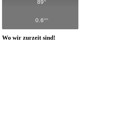
89
%
0.6
mm
Wo wir zurzeit sind!