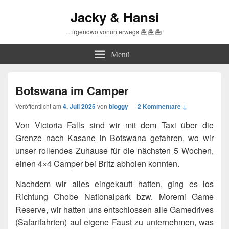
Jacky & Hansi
…irgendwo vonunterwegs 🏝🏝🏝!
Menü
Botswana im Camper
Veröffentlicht am
4. Juli 2025
von
bloggy
—
2 Kommentare ↓
Von Victoria Falls sind wir mit dem Taxi über die
Grenze nach Kasane in Botswana gefahren, wo wir
unser rollendes Zuhause für die nächsten 5 Wochen,
einen 4×4 Camper bei Britz abholen konnten.
Nachdem wir alles eingekauft hatten, ging es los
Richtung Chobe Nationalpark bzw. Moremi Game
Reserve, wir hatten uns entschlossen alle Gamedrives
(Safarifahrten) auf eigene Faust zu unternehmen, was