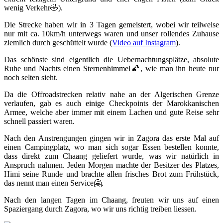
wenig Verkehr🤣).
Die Strecke haben wir in 3 Tagen gemeistert, wobei wir teilweise
nur mit ca. 10km/h unterwegs waren und unser rollendes Zuhause
ziemlich durch geschüttelt wurde (
Video auf Instagram
).
Das schönste sind eigentlich die Uebernachtungsplätze, absolute
Ruhe und Nachts einen Sternenhimmel🌠, wie man ihn heute nur
noch selten sieht.
Da die Offroadstrecken relativ nahe an der Algerischen Grenze
verlaufen, gab es auch einige Checkpoints der Marokkanischen
Armee, welche aber immer mit einem Lachen und gute Reise sehr
schnell passiert waren.
Nach den Anstrengungen gingen wir in Zagora das erste Mal auf
einen Campingplatz, wo man sich sogar Essen bestellen konnte,
dass direkt zum Chaang geliefert wurde, was wir natürlich in
Anspruch nahmen. Jeden Morgen machte der Besitzer des Platzes,
Himi seine Runde und brachte allen frisches Brot zum Frühstück,
das nennt man einen Service🤗.
Nach den langen Tagen im Chaang, freuten wir uns auf einen
Spaziergang durch Zagora, wo wir uns richtig treiben liessen.