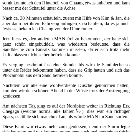
somit konnte ich den Hinterteil von Chaang etwas anheben und kam
besser mit der Schaufel unter die Achse.
Nach ca. 30 Minuten schaufeln, zuerst mit Hilfe von Kim & Jan, die
aber dann bei ihrem Fahrzeug anfingen zu schaufeln, da es ja auch
festsass, bekam ich Chaang von der Düne runter.
Jetzt hiess es, den anderen MAN frei zu bekommen, der hatte sich
ganz schön eingebuddelt, was wiederum bedeutete, dass die
Sandbleche zum Einsatz kommen mussten, da er sich trotz mehr
Luft ablassen nicht selber befreien konnte.
Es verging bestimmt fast eine Stunde, bis wir die Sandbleche so
unter die Räder bekommen haben, dass sie Grip hatten und sich das
Phocamobil aus dem Sand befreien konnte.
Nachdem wir alle eine wohlverdiente Dusche genommen hatten,
konnten wir den schönen Abend in der Wüste trotz der Anstrengung
geniessen.
Am nächsten Tag ging es auf der Nordpiste weiter in Richtung Erg
Chegaga (welche normal alle fahren🤣), dies war ein richtiger
Spass, es fühlte sich manchmal an, als würde MAN im Sand surfen.
Diese Fahrt war etwas mehr zum geniessen, denn der Sturm legte
sich langsam und wir konnten unterwegs auch mal aussteigen (nicht