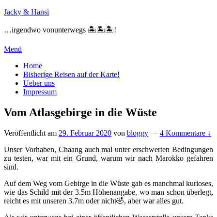
Zum
Jacky & Hansi
Inhalt
springen
…irgendwo vonunterwegs 🏝🏝🏝!
Menü
Primäres
Home
Bisherige Reisen auf der Karte!
Menü
Ueber uns
Impressum
Vom Atlasgebirge in die Wüste
Veröffentlicht am
29. Februar 2020
von
bloggy
—
4 Kommentare ↓
Unser Vorhaben, Chaang auch mal unter erschwerten Bedingungen
zu testen, war mit ein Grund, warum wir nach Marokko gefahren
sind.
Auf dem Weg vom Gebirge in die Wüste gab es manchmal kurioses,
wie das Schild mit der 3.5m Höhenangabe, wo man schon überlegt,
reicht es mit unseren 3.7m oder nicht🤣, aber war alles gut.