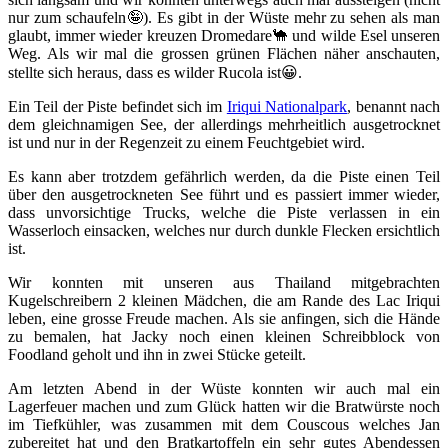
nur zum schaufeln🤪). Es gibt in der Wüste mehr zu sehen als man
glaubt, immer wieder kreuzen Dromedare🐪 und wilde Esel unseren
Weg. Als wir mal die grossen grünen Flächen näher anschauten,
stellte sich heraus, dass es wilder Rucola ist😀.
Ein Teil der Piste befindet sich im
Iriqui Nationalpark
, benannt nach
dem gleichnamigen See, der allerdings mehrheitlich ausgetrocknet
ist und nur in der Regenzeit zu einem Feuchtgebiet wird.
Es kann aber trotzdem gefährlich werden, da die Piste einen Teil
über den ausgetrockneten See führt und es passiert immer wieder,
dass unvorsichtige Trucks, welche die Piste verlassen in ein
Wasserloch einsacken, welches nur durch dunkle Flecken ersichtlich
ist.
Wir konnten mit unseren aus Thailand mitgebrachten
Kugelschreibern 2 kleinen Mädchen, die am Rande des Lac Iriqui
leben, eine grosse Freude machen. Als sie anfingen, sich die Hände
zu bemalen, hat Jacky noch einen kleinen Schreibblock von
Foodland geholt und ihn in zwei Stücke geteilt.
Am letzten Abend in der Wüste konnten wir auch mal ein
Lagerfeuer machen und zum Glück hatten wir die Bratwürste noch
im Tiefkühler, was zusammen mit dem Couscous welches Jan
zubereitet hat und den Bratkartoffeln ein sehr gutes Abendessen