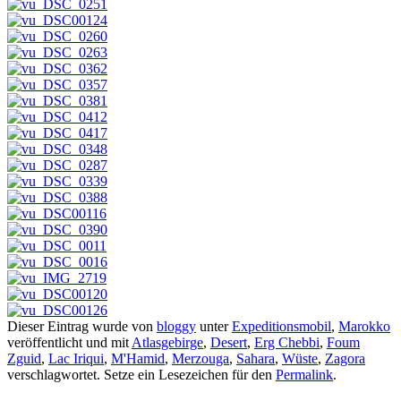
Dieser Eintrag wurde von
bloggy
unter
Expeditionsmobil
,
Marokko
veröffentlicht und mit
Atlasgebirge
,
Desert
,
Erg Chebbi
,
Foum
Zguid
,
Lac Iriqui
,
M'Hamid
,
Merzouga
,
Sahara
,
Wüste
,
Zagora
verschlagwortet. Setze ein Lesezeichen für den
Permalink
.