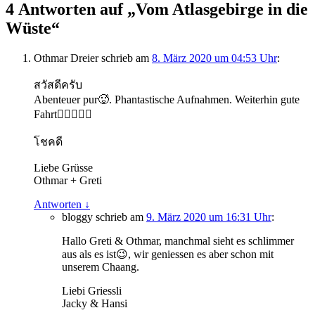
4 Antworten auf „Vom Atlasgebirge in die
Wüste“
Othmar Dreier
schrieb
am
8. März 2020 um 04:53 Uhr
:
สวัสดีครับ
Abenteuer pur🥵. Phantastische Aufnahmen. Weiterhin gute
Fahrt🙋‍♂️🙋🏻‍♀️
โชคดี
Liebe Grüsse
Othmar + Greti
Antworten
↓
bloggy
schrieb
am
9. März 2020 um 16:31 Uhr
:
Hallo Greti & Othmar, manchmal sieht es schlimmer
aus als es ist😉, wir geniessen es aber schon mit
unserem Chaang.
Liebi Griessli
Jacky & Hansi