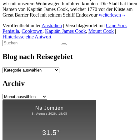
wir mit unserem Wohnwagen hinfahren konnten. Die Stadt hat ihren
Namen von Kapitän James Cook, welcher 1770 vor der Küste am
Cooktown…
Great Barrier Reef mit seinem Schiff Endeavour
weiterlesen
→
Veröffentlicht unter
Australien
|
Verschlagwortet mit
Cape York
Penisula
,
Cooktown
,
Kapitän James Cook
,
Mount Cook
|
Hinterlasse eine Antwort
Primärer
Suchen
Suchen
nach:
Seitenleisten-
Blog nach Reisegebiet
Widgetbereich
Blog
nach
Reisegebiet
Archiv
Archiv
Na Jomtien
8. August 2026, 18:05
31.5
°C