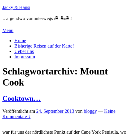
Zum
Jacky & Hansi
Inhalt
springen
…irgendwo vonunterwegs 🏝🏝🏝!
Menü
Primäres
Home
Bisherige Reisen auf der Karte!
Menü
Ueber uns
Impressum
Schlagwortarchiv:
Mount
Cook
Cooktown…
Veröffentlicht am
24. September 2013
von
bloggy
—
Keine
Kommentare ↓
war für uns der nördlichste Punkt auf der Cape York Penisula, wo