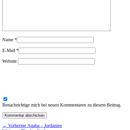
Name
*
E-Mail
*
Website
Benachrichtige mich bei neuen Kommentaren zu diesem Beitrag.
Beitragsnavigation
Vorheriger
←
Vorherige
Aqaba – Jordanien