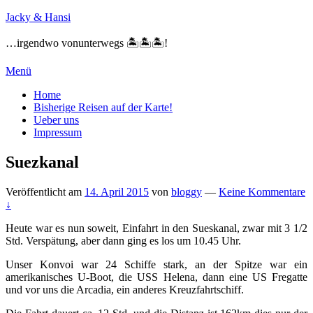
Zum
Jacky & Hansi
Inhalt
springen
…irgendwo vonunterwegs 🏝🏝🏝!
Menü
Primäres
Home
Bisherige Reisen auf der Karte!
Menü
Ueber uns
Impressum
Suezkanal
Veröffentlicht am
14. April 2015
von
bloggy
—
Keine Kommentare
↓
Heute war es nun soweit, Einfahrt in den Sueskanal, zwar mit 3 1/2
Std. Verspätung, aber dann ging es los um 10.45 Uhr.
Unser Konvoi war 24 Schiffe stark, an der Spitze war ein
amerikanisches U-Boot, die USS Helena, dann eine US Fregatte
und vor uns die Arcadia, ein anderes Kreuzfahrtschiff.