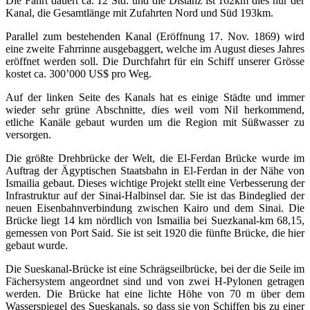
Die Fahrt dauert ca. 12 Std. und die Distanz ist 162km dies nur der
Kanal, die Gesamtlänge mit Zufahrten Nord und Süd 193km.
Parallel zum bestehenden Kanal (Eröffnung 17. Nov. 1869) wird
eine zweite Fahrrinne ausgebaggert, welche im August dieses Jahres
eröffnet werden soll. Die Durchfahrt für ein Schiff unserer Grösse
kostet ca. 300’000 US$ pro Weg.
Auf der linken Seite des Kanals hat es einige Städte und immer
wieder sehr grüne Abschnitte, dies weil vom Nil herkommend,
etliche Kanäle gebaut wurden um die Region mit Süßwasser zu
versorgen.
Die größte Drehbrücke der Welt, die El-Ferdan Brücke wurde im
Auftrag der Ägyptischen Staatsbahn in El-Ferdan in der Nähe von
Ismailia gebaut. Dieses wichtige Projekt stellt eine Verbesserung der
Infrastruktur auf der Sinai-Halbinsel dar. Sie ist das Bindeglied der
neuen Eisenbahnverbindung zwischen Kairo und dem Sinai. Die
Brücke liegt 14 km nördlich von Ismailia bei Suezkanal-km 68,15,
gemessen von Port Said. Sie ist seit 1920 die fünfte Brücke, die hier
gebaut wurde.
Die Sueskanal-Brücke ist eine Schrägseilbrücke, bei der die Seile im
Fächersystem angeordnet sind und von zwei H-Pylonen getragen
werden. Die Brücke hat eine lichte Höhe von 70 m über dem
Wasserspiegel des Sueskanals, so dass sie von Schiffen bis zu einer