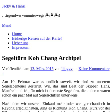
Zum
Jacky & Hansi
Inhalt
springen
…irgendwo vonunterwegs 🏝🏝🏝!
Menü
Primäres
Home
Bisherige Reisen auf der Karte!
Menü
Ueber uns
Impressum
Segeltörn Koh Chang Archipel
Veröffentlicht am
13. März 2015
von
bloggy
—
Keine Kommentare
↓
Am 10. Februar war es endlich soweit, wir sind zu unserem
Segelabenteuer gestartet. Wir, das sind Beat der Skipper, Hans,
Manfred und ich, für mich ist der erste Segeltörn, die anderen waren
schon ein paar Mal auf Segelschiffen unterwegs.
Nach dem wir unseren Einkauf mehr oder weniger chaotisch in
Rayong erledigt hatten, ging es Richtung Koh Chang. Kurz vor der