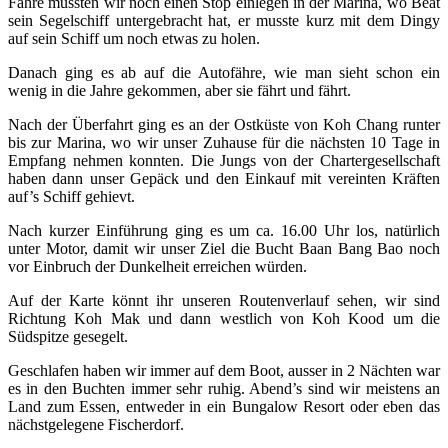
Fähre mussten wir noch einen Stop einlegen in der Marina, wo Beat
sein Segelschiff untergebracht hat, er musste kurz mit dem Dingy
auf sein Schiff um noch etwas zu holen.
Danach ging es ab auf die Autofähre, wie man sieht schon ein
wenig in die Jahre gekommen, aber sie fährt und fährt.
Nach der Überfahrt ging es an der Ostküste von Koh Chang runter
bis zur Marina, wo wir unser Zuhause für die nächsten 10 Tage in
Empfang nehmen konnten. Die Jungs von der Chartergesellschaft
haben dann unser Gepäck und den Einkauf mit vereinten Kräften
auf’s Schiff gehievt.
Nach kurzer Einführung ging es um ca. 16.00 Uhr los, natürlich
unter Motor, damit wir unser Ziel die Bucht Baan Bang Bao noch
vor Einbruch der Dunkelheit erreichen würden.
Auf der Karte könnt ihr unseren Routenverlauf sehen, wir sind
Richtung Koh Mak und dann westlich von Koh Kood um die
Südspitze gesegelt.
Geschlafen haben wir immer auf dem Boot, ausser in 2 Nächten war
es in den Buchten immer sehr ruhig. Abend’s sind wir meistens an
Land zum Essen, entweder in ein Bungalow Resort oder eben das
nächstgelegene Fischerdorf.