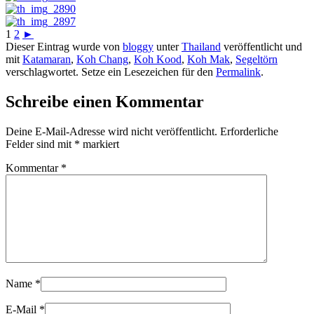
1
2
►
Dieser Eintrag wurde von
bloggy
unter
Thailand
veröffentlicht und
mit
Katamaran
,
Koh Chang
,
Koh Kood
,
Koh Mak
,
Segeltörn
verschlagwortet. Setze ein Lesezeichen für den
Permalink
.
Schreibe einen Kommentar
Deine E-Mail-Adresse wird nicht veröffentlicht.
Erforderliche
Felder sind mit
*
markiert
Kommentar
*
Name
*
E-Mail
*