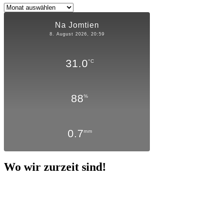
Archiv
Na Jomtien
8. August 2026, 20:59
31.0
°C
88
%
0.7
mm
Wo wir zurzeit sind!