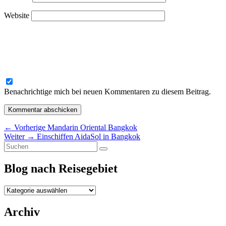
Website
Benachrichtige mich bei neuen Kommentaren zu diesem Beitrag.
Beitragsnavigation
Vorheriger
←
Vorherige
Mandarin Oriental Bangkok
Nächster
Beitrag:
Weiter
→
Einschiffen AidaSol in Bangkok
Primärer
Suchen
Beitrag:
Suchen
nach:
Seitenleisten-
Blog nach Reisegebiet
Widgetbereich
Blog
nach
Reisegebiet
Archiv