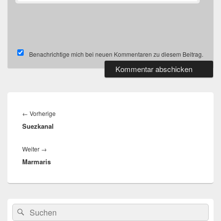
Benachrichtige mich bei neuen Kommentaren zu diesem Beitrag.
Beitragsnavigation
Vorheriger
←
Vorherige
Suezkanal
Beitrag:
Nächster
Weiter
→
Marmaris
Beitrag:
Primärer
Suchen
Suchen
Seitenleisten-
nach:
Widgetbereich