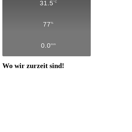
31.5
°C
77
%
0.0
mm
Wo wir zurzeit sind!