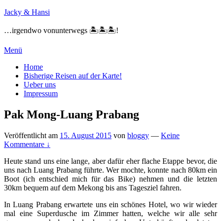
Zum
Jacky & Hansi
Inhalt
springen
…irgendwo vonunterwegs 🏝🏝🏝!
Menü
Primäres
Home
Bisherige Reisen auf der Karte!
Menü
Ueber uns
Impressum
Pak Mong-Luang Prabang
Veröffentlicht am
15. August 2015
von
bloggy
—
Keine
Kommentare ↓
Heute stand uns eine lange, aber dafür eher flache Etappe bevor, die
uns nach Luang Prabang führte. Wer mochte, konnte nach 80km ein
Boot (ich entschied mich für das Bike) nehmen und die letzten
30km bequem auf dem Mekong bis ans Tagesziel fahren.
In Luang Prabang erwartete uns ein schönes Hotel, wo wir wieder
mal eine Superdusche im Zimmer hatten, welche wir alle sehr