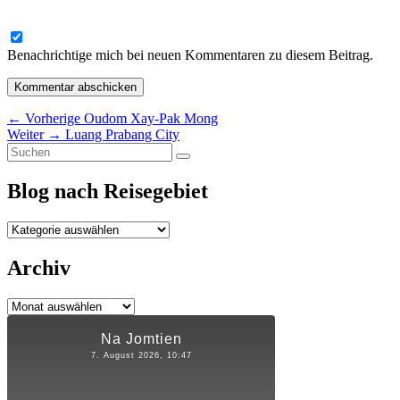
Benachrichtige mich bei neuen Kommentaren zu diesem Beitrag.
Beitragsnavigation
Vorheriger
←
Vorherige
Oudom Xay-Pak Mong
Nächster
Beitrag:
Weiter
→
Luang Prabang City
Primärer
Suchen
Beitrag:
Suchen
nach:
Seitenleisten-
Blog nach Reisegebiet
Widgetbereich
Blog
nach
Reisegebiet
Archiv
Archiv
Na Jomtien
7. August 2026, 10:47