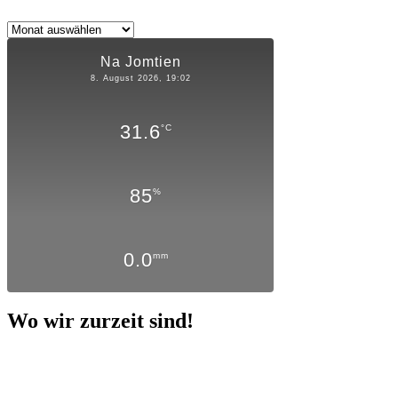
Archiv
Na Jomtien
8. August 2026, 19:02
31.6
°C
85
%
0.0
mm
Wo wir zurzeit sind!