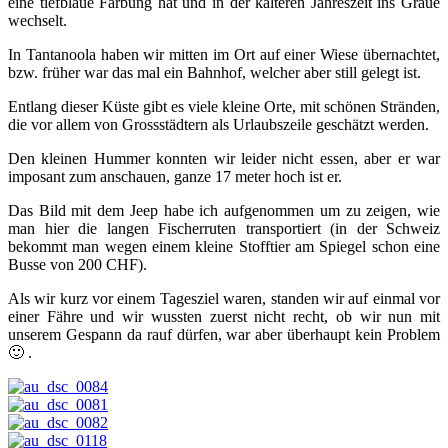
eine tiefblaue Färbung hat und in der kälteren Jahreszeit ins Graue
wechselt.
In Tantanoola haben wir mitten im Ort auf einer Wiese übernachtet,
bzw. früher war das mal ein Bahnhof, welcher aber still gelegt ist.
Entlang dieser Küste gibt es viele kleine Orte, mit schönen Stränden,
die vor allem von Grossstädtern als Urlaubszeile geschätzt werden.
Den kleinen Hummer konnten wir leider nicht essen, aber er war
imposant zum anschauen, ganze 17 meter hoch ist er.
Das Bild mit dem Jeep habe ich aufgenommen um zu zeigen, wie
man hier die langen Fischerruten transportiert (in der Schweiz
bekommt man wegen einem kleine Stofftier am Spiegel schon eine
Busse von 200 CHF).
Als wir kurz vor einem Tagesziel waren, standen wir auf einmal vor
einer Fähre und wir wussten zuerst nicht recht, ob wir nun mit
unserem Gespann da rauf dürfen, war aber überhaupt kein Problem
🙂 .