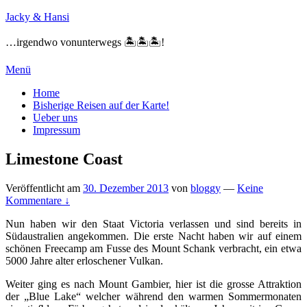
Zum
Jacky & Hansi
Inhalt
springen
…irgendwo vonunterwegs 🏝🏝🏝!
Menü
Primäres
Home
Bisherige Reisen auf der Karte!
Menü
Ueber uns
Impressum
Limestone Coast
Veröffentlicht am
30. Dezember 2013
von
bloggy
—
Keine
Kommentare ↓
Nun haben wir den Staat Victoria verlassen und sind bereits in
Südaustralien angekommen. Die erste Nacht haben wir auf einem
schönen Freecamp am Fusse des Mount Schank verbracht, ein etwa
5000 Jahre alter erloschener Vulkan.
Weiter ging es nach Mount Gambier, hier ist die grosse Attraktion
der „Blue Lake“ welcher während den warmen Sommermonaten