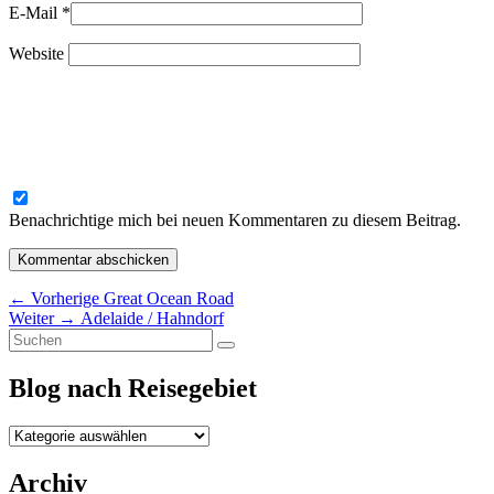
E-Mail
*
Website
Benachrichtige mich bei neuen Kommentaren zu diesem Beitrag.
Beitragsnavigation
Vorheriger
←
Vorherige
Great Ocean Road
Nächster
Beitrag:
Weiter
→
Adelaide / Hahndorf
Primärer
Suchen
Beitrag:
Suchen
nach:
Seitenleisten-
Blog nach Reisegebiet
Widgetbereich
Blog
nach
Reisegebiet
Archiv