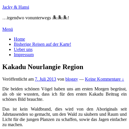
Zum
Jacky & Hansi
Inhalt
springen
…irgendwo vonunterwegs 🏝🏝🏝!
Menü
Primäres
Home
Bisherige Reisen auf der Karte!
Menü
Ueber uns
Impressum
Kakadu Nourlangie Region
Veröffentlicht am
7. Juli 2013
von
bloggy
—
Keine Kommentare ↓
Die beiden schönen Vögel haben uns am ersten Morgen begrüsst,
als ob sie wussten, dass ich für den ersten Kakadu Beitrag ein
schönes Bild brauchte.
Das ist kein Waldbrand, dies wird von den Aboriginals seit
Jahrtausenden so gemacht, um den Wald zu säubern und Raum und
Licht für die jungen Planzen zu schaffen, sowie das Jagen einfacher
zu machen.