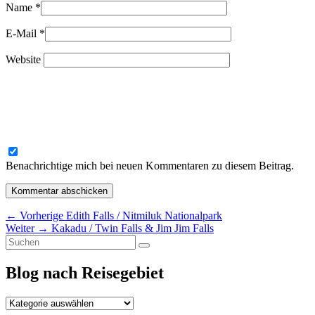
Name
*
E-Mail
*
Website
Benachrichtige mich bei neuen Kommentaren zu diesem Beitrag.
Beitragsnavigation
Vorheriger
←
Vorherige
Edith Falls / Nitmiluk Nationalpark
Nächster
Beitrag:
Weiter
→
Kakadu / Twin Falls & Jim Jim Falls
Primärer
Suchen
Beitrag:
Suchen
nach:
Seitenleisten-
Blog nach Reisegebiet
Widgetbereich
Blog
nach