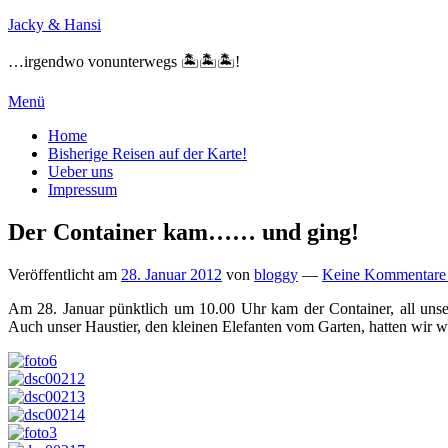
Zum
Jacky & Hansi
Inhalt
springen
…irgendwo vonunterwegs 🏝🏝🏝!
Menü
Primäres
Home
Bisherige Reisen auf der Karte!
Menü
Ueber uns
Impressum
Der Container kam…… und ging!
Veröffentlicht am
28. Januar 2012
von
bloggy
—
Keine Kommentare
Am 28. Januar pünktlich um 10.00 Uhr kam der Container, all unser
Auch unser Haustier, den kleinen Elefanten vom Garten, hatten wir wa