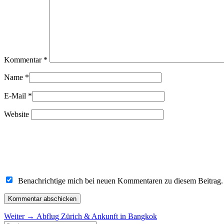
Kommentar
*
Name
*
E-Mail
*
Website
Benachrichtige mich bei neuen Kommentaren zu diesem Beitrag.
Beitragsnavigation
Nächster
Weiter
→
Abflug Zürich & Ankunft in Bangkok